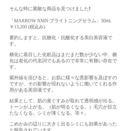
そんな時に素敵な商品を見つけました❗
「MARROW NMN ブライトニングセラム」30ml.
￥13,200 (税込み)
要約しますと、抗糖化・抗酸化する美白美容液で
す。
糖化に着目した化粧品はまだまだ数が少ない中、糖
化は老化の代名詞でもあるので非常に有難い存在で
す。
紫外線を浴びると、お肌に様々な悪影響を及ぼすの
ですが、その影響が現れないように働いてくれる作
用がある美容液です。
結果として、肌の黄ぐすみが取れて透明感が出る。
トーンが上がる。（肌が明るくなる。）毛穴が目立
たなくなる。シミが薄くなる。等々。
こめかみの辺りに大きく出るシミにも効果があった
と報告されています。