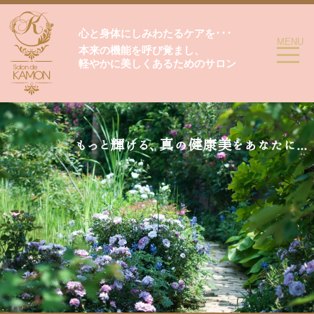
心と身体にしみわたるケアを･･･
toggle
MENU
本来の機能を呼び覚まし、
navigatio
軽やかに美しくあるためのサロン
もっと輝ける、真の健康美をあなたに...