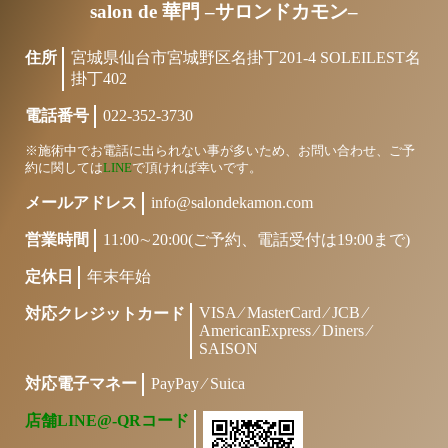
salon de 華門 –サロンドカモン–
住所
宮城県仙台市宮城野区名掛丁201-4 SOLEILEST名
掛丁402
電話番号
022-352-3730
※施術中でお電話に出られない事が多いため、お問い合わせ、ご予
約に関しては
LINE
で頂ければ幸いです。
メールアドレス
info@salondekamon.com
営業時間
11:00∼20:00(ご予約、電話受付は19:00まで)
定休日
年末年始
VISA ⁄ MasterCard ⁄ JCB ⁄
対応クレジットカード
AmericanExpress ⁄ Diners ⁄
SAISON
対応電子マネー
PayPay ⁄ Suica
店舗LINE@-QRコード