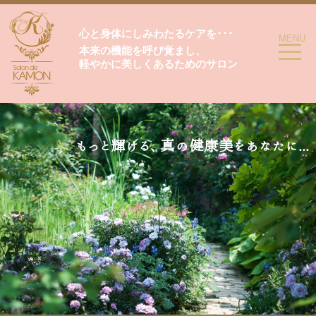
心と身体にしみわたるケアを･･･
toggle
MENU
navigatio
本来の機能を呼び覚まし、
軽やかに美しくあるためのサロン
もっと輝ける、真の健康美をあなたに...